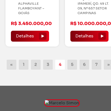
ALPHAVILLE
IPAMERÍ, QD. 49 LT.
FLAMBOYANT –
09, Nº 657 SETOR
GOIÁS
CAMPINAS
R$ 3.450.000,00
R$ 10.000.000,
Detalhes
Detalhes
«
1
2
3
4
5
6
7
»