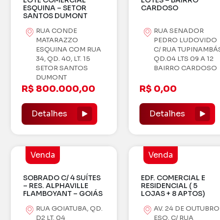
ESQUINA – SETOR
CARDOSO
SANTOS DUMONT
RUA CONDE
RUA SENADOR
MATARAZZO
PEDRO LUDOVIDO
ESQUINA COM RUA
C/ RUA TUPINAMBÁ
34, QD. 40, LT. 15
QD.04 LTS 09 A 12
SETOR SANTOS
BAIRRO CARDOSO
DUMONT
R$ 800.000,00
R$ 0,00
Detalhes
Detalhes
Venda
Venda
SOBRADO C/ 4 SUÍTES
EDF. COMERCIAL E
– RES. ALPHAVILLE
RESIDENCIAL ( 5
FLAMBOYANT – GOIÁS
LOJAS + 8 APTOS)
RUA GOIATUBA, QD.
AV. 24 DE OUTUBRO
D2 LT. 04
ESQ. C/ RUA