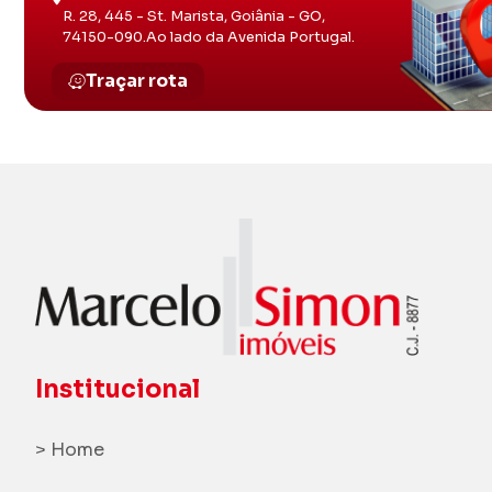
R. 28, 445 - St. Marista, Goiânia - GO,
74150-090.Ao lado da Avenida Portugal.
Traçar rota
Institucional
> Home