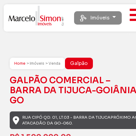
Imóveis
Galpão
Home
> Imóveis > Venda
GALPÃO COMERCIAL –
BARRA DA TIJUCA-GOIÂNIA
GO
RUA CIPÓ QD. 01, LT.03 - BARRA DA TIJUCAPRÓXIMO 
ATACADÃO DA GO-060.