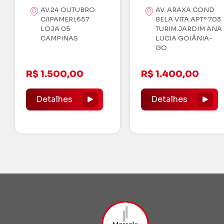
AV. ARAXA COND
RUA T-30, QD.57,
BELA VITA APTº 703
LOTES, 07,09,
TURIM JARDIM ANA
N°1468. - SETOR
LUCIA GOIÂNIA-
BUENO
GO
R$ 1.400,00
R$ 1.250.000,0
Detalhes
Detalhes