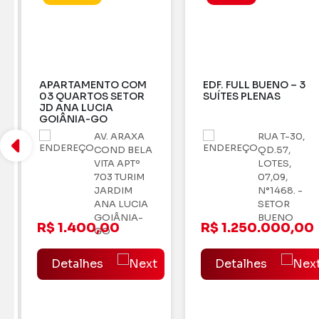
APARTAMENTO COM
EDF. FULL BUENO – 3
03 QUARTOS SETOR
SUÍTES PLENAS
JD ANA LUCIA
GOIÂNIA-GO
AV. ARAXA
RUA T-30,
COND BELA
QD.57,
VITA APTº
LOTES,
703 TURIM
07,09,
JARDIM
N°1468. -
ANA LUCIA
SETOR
GOIÂNIA-
BUENO
R$ 1.400,00
R$ 1.250.000,00
GO
Detalhes
Detalhes