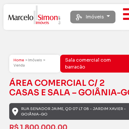
Imóveis
Sala comercial com
Home
> Imóveis >
Venda
barracão
ÁREA COMERCIAL C/ 2
CASAS E SALA – GOIÂNIA-
RUA SENADOR JAIME, QD 07 LT 08 - JARDIM XAVIER -
GOIÂNIA-GO
R$ 1.800.000,00