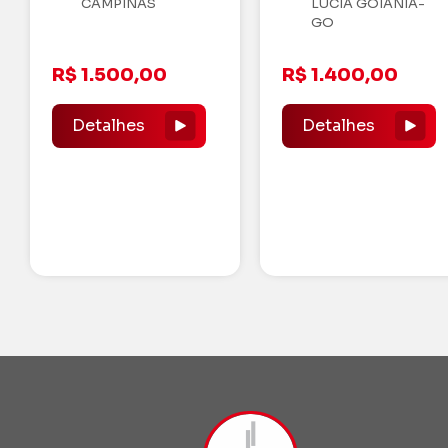
LUCIA GOIÂNIA-
GO
RUA T-30, Q
LOTES, 07,0
N°1468. - S
R$ 1.400,00
BUENO
Detalhes
R$ 1.250.0
Detalhes