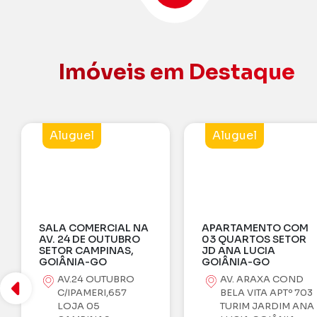
Imóveis em Destaque
Aluguel
Venda
L NA
APARTAMENTO COM
BRO
03 QUARTOS SETOR
S,
JD ANA LUCIA
GOIÂNIA-GO
RO
AV. ARAXA COND
EDF. FULL BUEN
7
BELA VITA APTº 703
SUÍTES PLENAS
TURIM JARDIM ANA