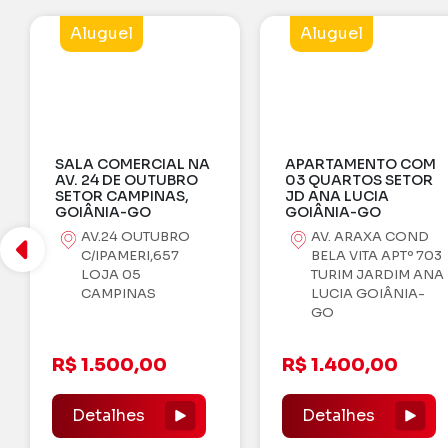
Aluguel
Venda
L NA
APARTAMENTO COM
BRO
03 QUARTOS SETOR
S,
JD ANA LUCIA
GOIÂNIA-GO
RO
AV. ARAXA COND
EDF. FULL BUEN
7
BELA VITA APTº 703
SUÍTES PLENAS
TURIM JARDIM ANA
LUCIA GOIÂNIA-
GO
RUA T-30, Q
LOTES, 07,0
N°1468. - S
R$ 1.400,00
BUENO
Detalhes
R$ 1.250.0