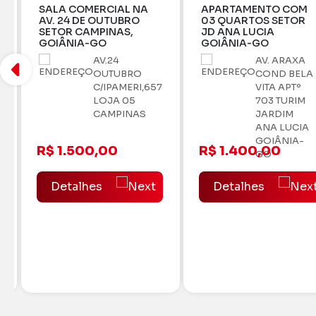
A
APARTAMENTO COM
03 QUARTOS SETOR
JD ANA LUCIA
GOIÂNIA-GO
AV. ARAXA
EDF. FULL BUENO – 
COND BELA
SUÍTES PLENAS
657
VITA APTº
703 TURIM
JARDIM
RUA T-30
ANA LUCIA
QD.57,
GOIÂNIA-
LOTES,
R$ 1.400,00
GO
07,09,
N°1468. -
Detalhes
SETOR
BUENO
R$ 1.250.000,
Detalhes