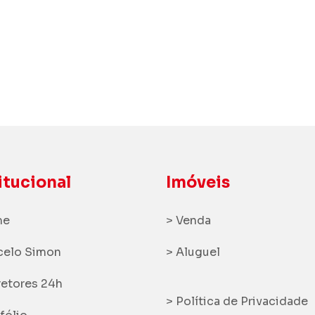
(62) 3250-5000
itucional
Imóveis
me
> Venda
celo Simon
> Aluguel
retores 24h
> Política de Privacidade