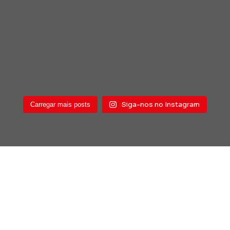
Siga-nos no Instagram
Carregar mais posts
Ligue agora,
fale conosco
Dúvidas, críticas, temos nosso canal
direto. Ligue agora!