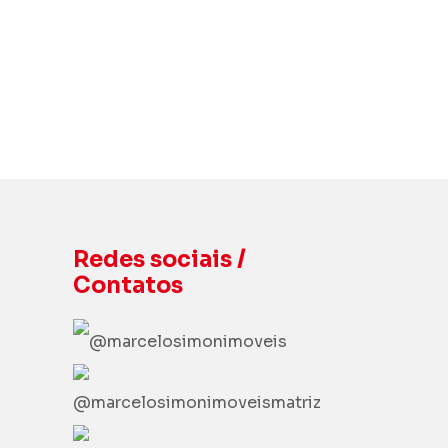
R. 28, 445 - St. Marista, Goiânia - GO,
74150-090.Ao lado da Avenida Portugal.
Traçar rota
Redes sociais /
Contatos