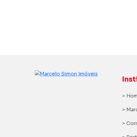
Temos corretores de
plantão, fale conosco!
Aluguel
Vendas
Loteamento
Inst
> Ho
> Mar
> Cor